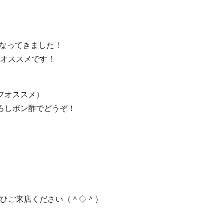
なってきました！
のオススメです！
フオススメ）
おろしポン酢でどうぞ！
ぜひご来店ください（＾◇＾）